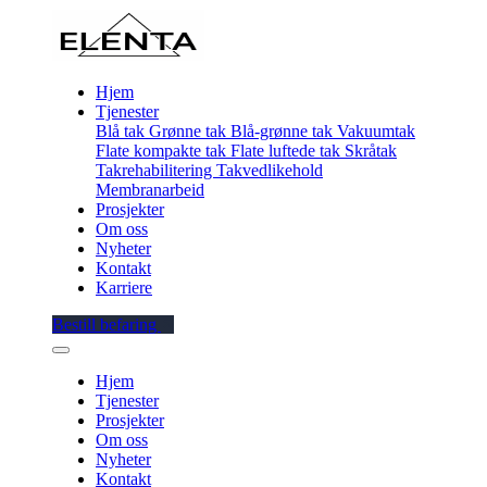
Hjem
Tjenester
Blå tak
Grønne tak
Blå-grønne tak
Vakuumtak
Flate kompakte tak
Flate luftede tak
Skråtak
Takrehabilitering
Takvedlikehold
Membranarbeid
Prosjekter
Om oss
Nyheter
Kontakt
Karriere
Bestill befaring
Hjem
Tjenester
Prosjekter
Om oss
Nyheter
Kontakt